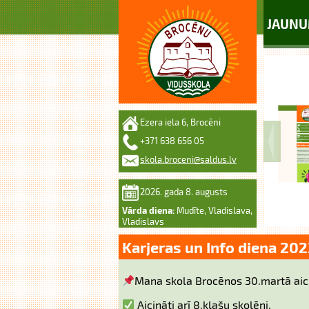
JAUNU
Ezera iela 6, Brocēni
+371 638 656 05
skola.broceni@saldus.lv
2026. gada 8. augusts
Vārda diena:
Mudīte, Vladislava,
Vladislavs
Karjeras un Info diena 202
Mana skola Brocēnos 30.martā aic
Aicināti arī 8.klašu skolēni.