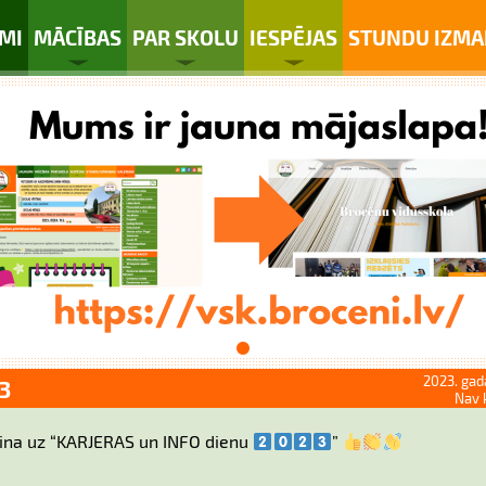
MI
MĀCĪBAS
PAR SKOLU
IESPĒJAS
STUNDU IZMA
2023. gad
3
Nav 
ina uz “KARJERAS un INFO dienu
”