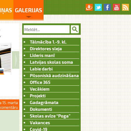
IŅAS
GALERIJAS
Tālmācība 1.-9. kl.
Direktores sleja
Līderis manī
Latvijas skolas soma
Labie darbi
Pilsoniskā audzināšana
Office 365
Vecākiem
Projekti
Gadagrāmata
a 15. marta
komentāru
Dokumenti
Skolas avīze “Poga”
Vakances
Covid-19