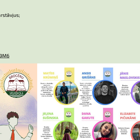
rstāvjus;
d9M6