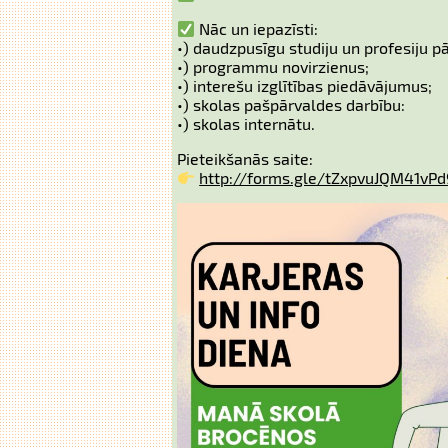
Nāc un iepazīsti:
•) daudzpusīgu studiju un profesiju pā
•) programmu novirzienus;
•) interešu izglītības piedāvājumus;
•) skolas pašpārvaldes darbību:
•) skolas internātu.
Pieteikšanās saite:
http://forms.gle/tZxpvuJQM41vP