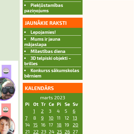
Piekļūstamības
paziņojums
JAUNĀKIE RAKSTI
Lepojamies!
Mums ir jauna
mājaslapa
Mīlestības diena
3D telpiski objekti –
brilles
Konkurss sākumskolas
bērniem
KALENDĀRS
marts 2023
Pi
Ot
Tr
Ce
Pi
Se
Sv
1
2
3
4
5
6
7
8
9
10
11
12
13
14
15
16
17
18
19
20
21
22
23
24
25
26
27