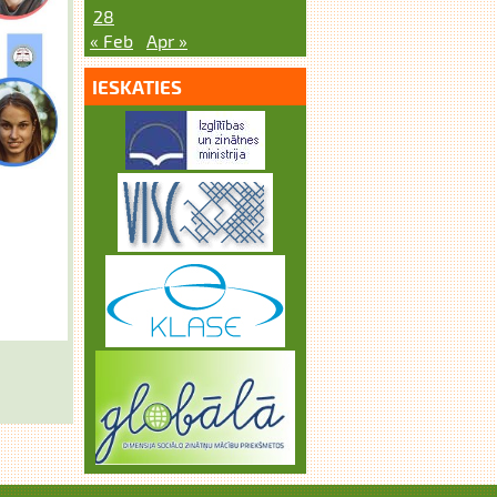
28
« Feb
Apr »
IESKATIES