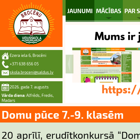
JAUNUMI
MĀCĪBAS
PAR 
Ezera iela 6, Brocēni
+371 638 656 05
skola.broceni@saldus.lv
2026. gada 7. augusts
Vārda diena:
Alfrēds, Fredis,
Madars
Domu pūce 7.-9. klasēm
20 aprīlī, erudītkonkursā “Do