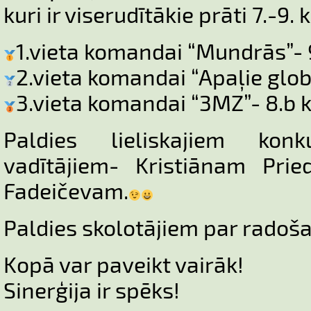
kuri ir viserudītākie prāti 7.-9.
1.vieta komandai “Mundrās”- 9
2.vieta komandai “Apaļie globu
3.vieta komandai “3MZ”- 8.b k
Paldies lieliskajiem konk
vadītājiem- Kristiānam Pri
Fadeičevam.
Paldies skolotājiem par radoš
Kopā var paveikt vairāk!
Sinerģija ir spēks!