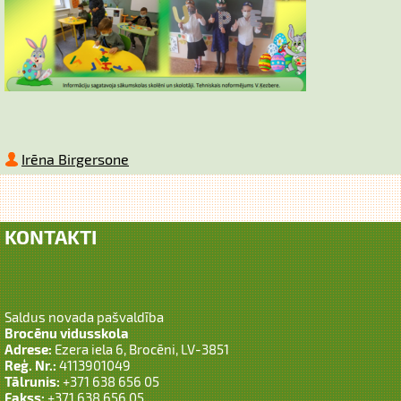
Irēna Birgersone
KONTAKTI
Saldus novada pašvaldība
Brocēnu vidusskola
Adrese:
Ezera iela 6, Brocēni, LV-3851
Reģ. Nr.:
4113901049
Tālrunis:
+371 638 656 05
Fakss:
+371 638 656 05