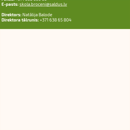
E-pasts:
skola.broceni@saldus.lv
Direktors:
Natālija Balode
Direktora tālrunis:
+371 638 65 804