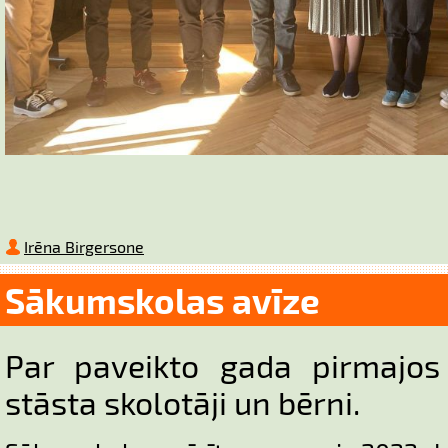
Irēna Birgersone
Sākumskolas avīze
Par paveikto gada pirmajo
stāsta skolotāji un bērni.