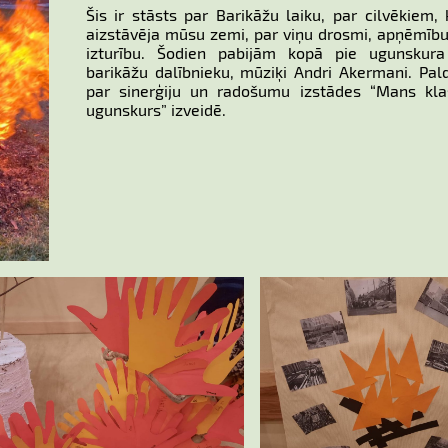
Šis ir stāsts par Barikāžu laiku, par cilvēkiem, 
aizstāvēja mūsu zemi, par viņu drosmi, apņēmīb
izturību. Šodien pabijām kopā pie ugunskura
barikāžu dalībnieku, mūziķi Andri Akermani. Pal
par sinerģiju un radošumu izstādes “Mans kla
ugunskurs” izveidē.