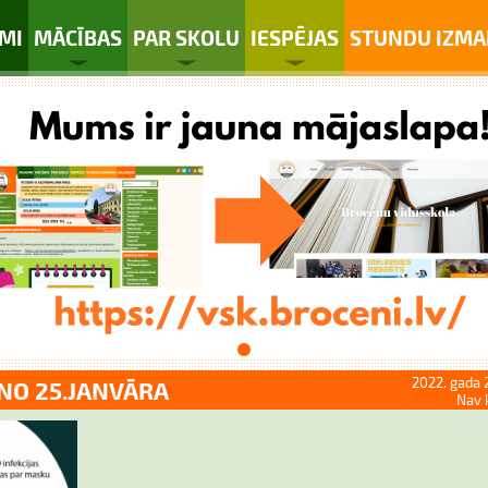
MI
MĀCĪBAS
PAR SKOLU
IESPĒJAS
STUNDU IZMA
2022. gada 
NO 25.JANVĀRA
Nav 