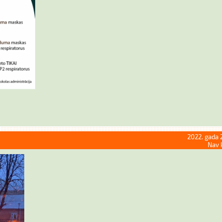
2022. gada 
Nav 