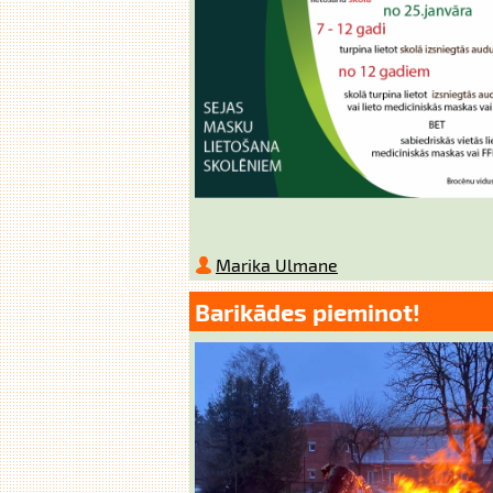
Marika Ulmane
Barikādes pieminot!