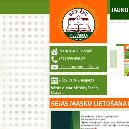
JAUNU
Ezera iela 6, Brocēni
+371 638 656 05
skola.broceni@saldus.lv
2026. gada 7. augusts
Vārda diena:
Alfrēds, Fredis,
Madars
SEJAS MASKU LIETOŠANA 