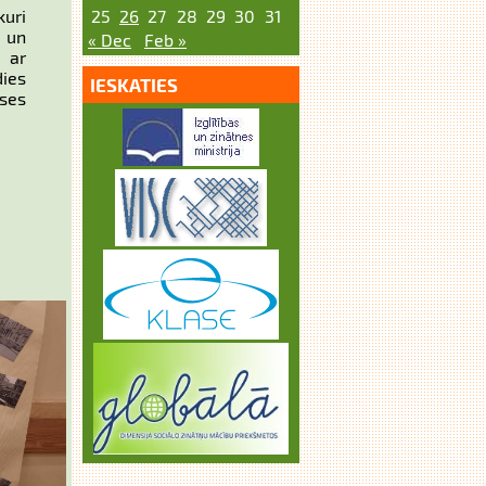
25
26
27
28
29
30
31
kuri
u un
« Dec
Feb »
 ar
dies
IESKATIES
ses