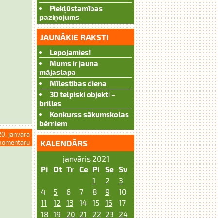
Piekļūstamības
paziņojums
JAUNĀKIE RAKSTI
Lepojamies!
Mums ir jauna
mājaslapa
Mīlestības diena
3D telpiski objekti –
brilles
Konkurss sākumskolas
bērniem
20. janvāra
KALENDĀRS
komentāru
janvāris 2021
Pi
Ot
Tr
Ce
Pi
Se
Sv
1
2
3
4
5
6
7
8
9
10
11
12
13
14
15
16
17
18
19
20
21
22
23
24