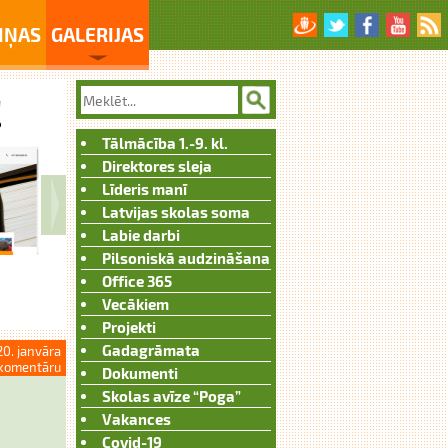
IŅAS
GALERIJAS
Tālmācība 1.-9. kl.
Direktores sleja
Līderis manī
Latvijas skolas soma
Labie darbi
Pilsoniskā audzināšana
Office 365
Vecākiem
Projekti
Gadagrāmata
20. janvāra
komentāru
Dokumenti
Skolas avīze “Poga”
Vakances
Covid-19