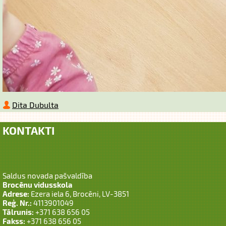
Dita Dubulta
KONTAKTI
Saldus novada pašvaldība
Brocēnu vidusskola
Adrese:
Ezera iela 6, Brocēni, LV-3851
Reģ. Nr.:
4113901049
Tālrunis:
+371 638 656 05
Fakss:
+371 638 656 05