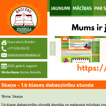
JAUNUMI
MĀCĪBAS
PAR 
Ezera iela 6, Brocēni
+371 638 656 05
skola.broceni@saldus.lv
2026. gada 6. augusts
Vārda diena:
Aisma, Askolds
Skaņa – 1.b klases dabaszinību stunda
Tēma: Skaņa
1.b klase dabaszinību stundā domāja un gatavoja mūzikas ins