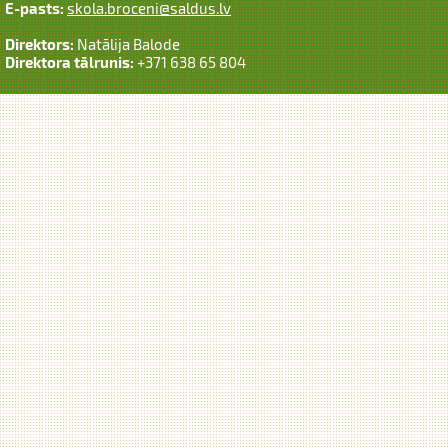
E-pasts:
skola.broceni@saldus.lv
Direktors:
Natālija Balode
Direktora tālrunis:
+371 638 65 804