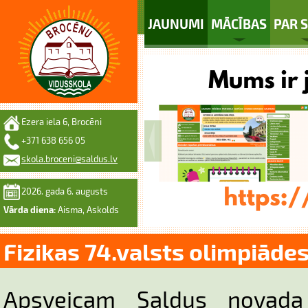
JAUNUMI
MĀCĪBAS
PAR 
Ezera iela 6, Brocēni
+371 638 656 05
skola.broceni@saldus.lv
2026. gada 6. augusts
Vārda diena:
Aisma, Askolds
Fizikas 74.valsts olimpiādes
Apsveicam Saldus nova