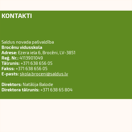
KONTAKTI
Saldus novada pašvaldība
Brocēnu vidusskola
Adrese:
Ezera iela 6, Brocēni, LV-3851
Reģ. Nr.:
4113901049
Tālrunis:
+371 638 656 05
Fakss:
+371 638 656 05
E-pasts:
skola.broceni@saldus.lv
Direktors:
Natālija Balode
Direktora tālrunis:
+371 638 65 804