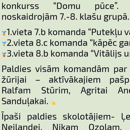
konkurss “Domu pūce”. E
noskaidrojām 7.-8. klašu grupā
1.vieta 7.b komanda “Putekļu v
2.vieta 8.c komanda “kāpēc ga
3.vieta 8.b komanda “Vitālijs u
Paldies visām komandām par d
žūrijai – aktīvākajiem pašp
Ralfam Stūrim, Agritai An
Sanduļakai.
Īpaši paldies skolotājiem- Ļe
Neilandei, Nikam Ozolam, 