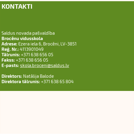
KONTAKTI
Saldus novada pašvaldība
Brocēnu vidusskola
Adrese:
Ezera iela 6, Brocēni, LV-3851
Reģ. Nr.:
4113901049
Tālrunis:
+371 638 656 05
Fakss:
+371 638 656 05
E-pasts:
skola.broceni@saldus.lv
Direktors:
Natālija Balode
Direktora tālrunis:
+371 638 65 804