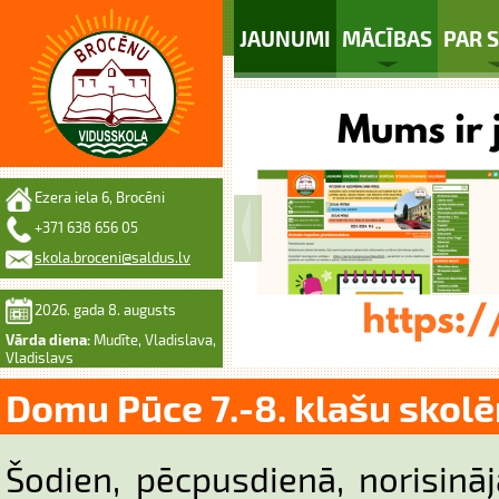
JAUNUMI
MĀCĪBAS
PAR 
Ezera iela 6, Brocēni
+371 638 656 05
skola.broceni@saldus.lv
2026. gada 8. augusts
Vārda diena:
Mudīte, Vladislava,
Vladislavs
Domu Pūce 7.-8. klašu skol
Šodien, pēcpusdienā, norisināj