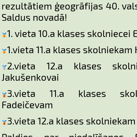
rezultātiem ģeogrāfijas 40. va
Saldus novadā!
1. vieta 10.a klases skolniecei E
1.vieta 11.a klases skolniekam
2.vieta 12.a klases skolni
Jakušenkovai
3.vieta 11.a klases sko
Fadeičevam
3.vieta 12.a klases skolnieka
Paldies par piedalīšanos El