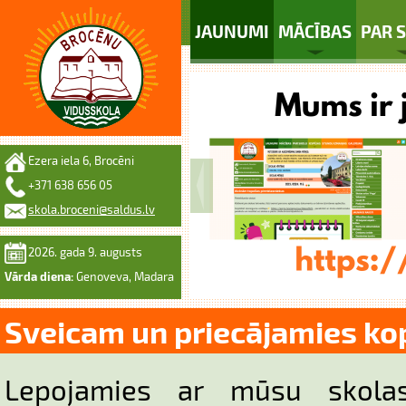
JAUNUMI
MĀCĪBAS
PAR 
Ezera iela 6, Brocēni
+371 638 656 05
skola.broceni@saldus.lv
2026. gada 9. augusts
Vārda diena:
Genoveva, Madara
Sveicam un priecājamies ko
Lepojamies ar mūsu skolas 