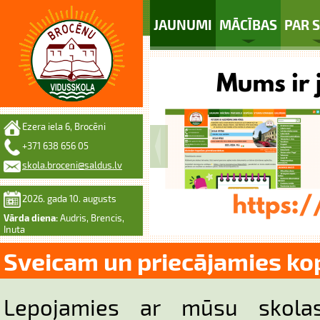
JAUNUMI
MĀCĪBAS
PAR 
Ezera iela 6, Brocēni
+371 638 656 05
skola.broceni@saldus.lv
2026. gada 10. augusts
Vārda diena:
Audris, Brencis,
Inuta
Sveicam un priecājamies ko
Lepojamies ar mūsu skolas 