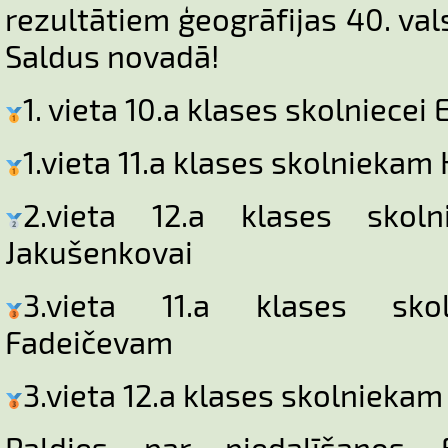
rezultātiem ģeogrāfijas 40. va
Saldus novadā!
1. vieta 10.a klases skolniecei E
1.vieta 11.a klases skolniekam
2.vieta 12.a klases skolni
Jakušenkovai
3.vieta 11.a klases sko
Fadeičevam
3.vieta 12.a klases skolnieka
Paldies par piedalīšanos El