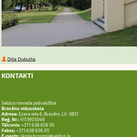
Dita Dubulta
KONTAKTI
Saldus novada pašvaldība
Brocēnu vidusskola
Adrese:
Ezera iela 6, Brocēni, LV-3851
Reģ. Nr.:
4113901049
Tālrunis:
+371 638 656 05
Fakss:
+371 638 656 05
E-pasts:
skola.broceni@saldus.lv