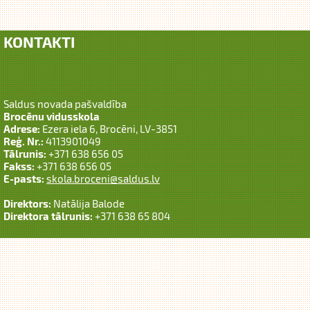
KONTAKTI
Saldus novada pašvaldība
Brocēnu vidusskola
Adrese:
Ezera iela 6, Brocēni, LV-3851
Reģ. Nr.:
4113901049
Tālrunis:
+371 638 656 05
Fakss:
+371 638 656 05
E-pasts:
skola.broceni@saldus.lv
Direktors:
Natālija Balode
Direktora tālrunis:
+371 638 65 804