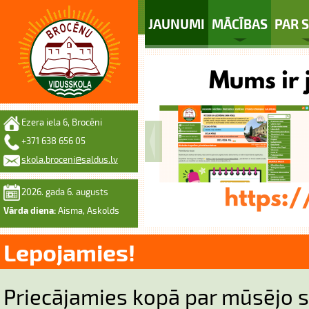
JAUNUMI
MĀCĪBAS
PAR 
Ezera iela 6, Brocēni
+371 638 656 05
skola.broceni@saldus.lv
2026. gada 6. augusts
Vārda diena:
Aisma, Askolds
Lepojamies!
Priecājamies kopā par mūsējo