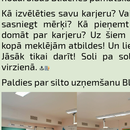
Kā izvēlēties savu karjeru? Vai
sasniegt mērķi? Kā pieņem
domāt par karjeru? Uz šiem 
kopā meklējām atbildes! Un l
Jāsāk tikai darīt! Soli pa sol
virzienā.
Paldies par silto uzņemšanu B