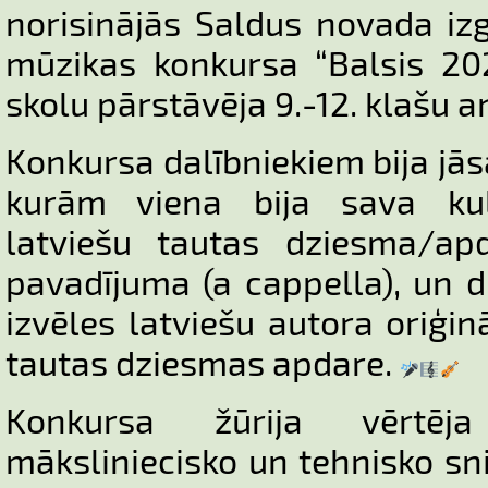
norisinājās Saldus novada izg
mūzikas konkursa “Balsis 20
skolu pārstāvēja 9.-12. klašu 
Konkursa dalībniekiem bija jā
kurām viena bija sava kul
latviešu tautas dziesma/ap
pavadījuma (a cappella), un 
izvēles latviešu autora oriģin
tautas dziesmas apdare.
Konkursa žūrija vērtēj
māksliniecisko un tehnisko sn