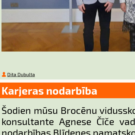
Dita Dubulta
Karjeras nodarbība
Šodien mūsu Brocēnu vidussk
konsultante Agnese Čīče vadī
nodarbības Blīdenes pamatsko