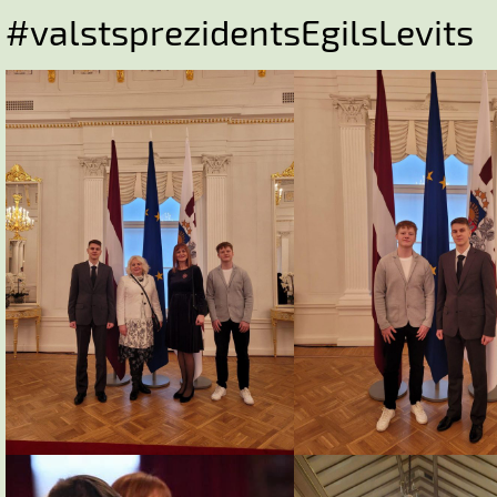
#valstsprezidentsEgilsLevits