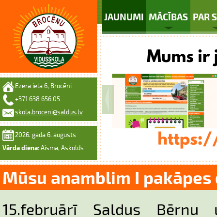
JAUNUMI
MĀCĪBAS
PAR 
Ezera iela 6, Brocēni
+371 638 656 05
skola.broceni@saldus.lv
2026. gada 6. augusts
Vārda diena:
Aisma, Askolds
Mūsu anamblim I pakāpes 
15.februārī Saldus Bērnu