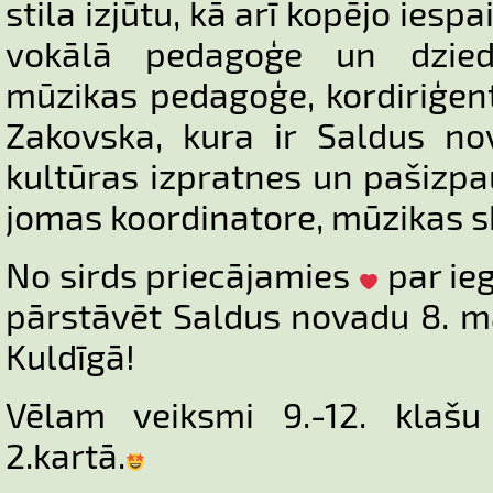
stila izjūtu, kā arī kopējo iespa
vokālā pedagoģe un dzied
mūzikas pedagoģe, kordiriģent
Zakovska, kura ir Saldus nov
kultūras izpratnes un pašiz
jomas koordinatore, mūzikas s
No sirds priecājamies
par ieg
pārstāvēt Saldus novadu 8. m
Kuldīgā!
Vēlam veiksmi 9.-12. klaš
2.kartā.