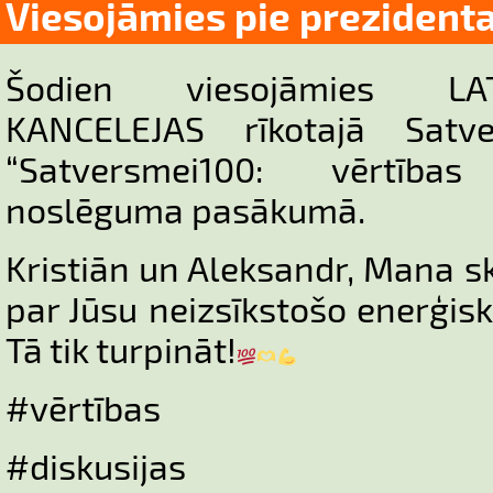
Viesojāmies pie prezident
Šodien viesojāmies LA
KANCELEJAS rīkotajā Satv
“Satversmei100: vērtība
noslēguma pasākumā.
Kristiān un Aleksandr, Mana s
par Jūsu neizsīkstošo enerģis
Tā tik turpināt!
#vērtības
#diskusijas