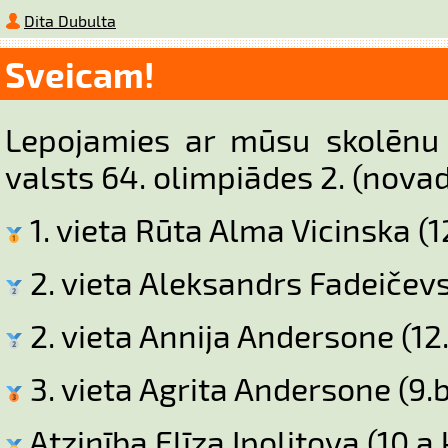
Dita Dubulta
Sveicam!
Lepojamies ar mūsu skolēnu
valsts 64. olimpiādes 2. (nov
1. vieta Rūta Alma Vicinska (1
2. vieta Aleksandrs Fadeičevs 
2. vieta Annija Andersone (12.
3. vieta Agrita Andersone (9.b
Atzinība Elīza Ipoļitova (10.a 