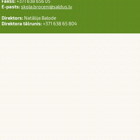
Fakss:
+371 638 656 05
E-pasts:
skola.broceni@saldus.lv
Direktors:
Natālija Balode
Direktora tālrunis:
+371 638 65 804