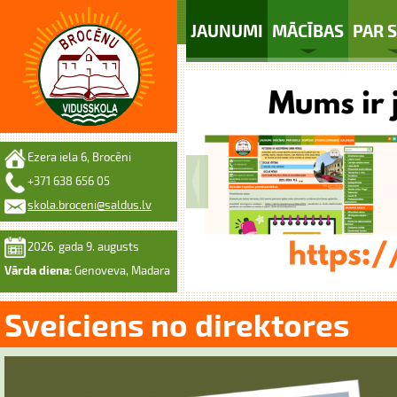
JAUNUMI
MĀCĪBAS
PAR 
Ezera iela 6, Brocēni
+371 638 656 05
skola.broceni@saldus.lv
2026. gada 9. augusts
Vārda diena:
Genoveva, Madara
Sveiciens no direktores