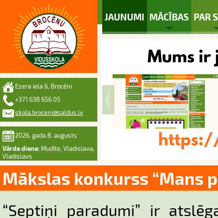
JAUNUMI
MĀCĪBAS
PAR 
Ezera iela 6, Brocēni
+371 638 656 05
skola.broceni@saldus.lv
2026. gada 8. augusts
Vārda diena:
Mudīte, Vladislava,
Vladislavs
Mākslas konkurss “Mans 
“Septiņi paradumi” ir atslē