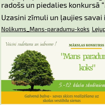
radošs un piedalies konkursā
Uzasini zīmuli un ļaujies savai 
Nolikums_Mans-paradumu-koks
Leju