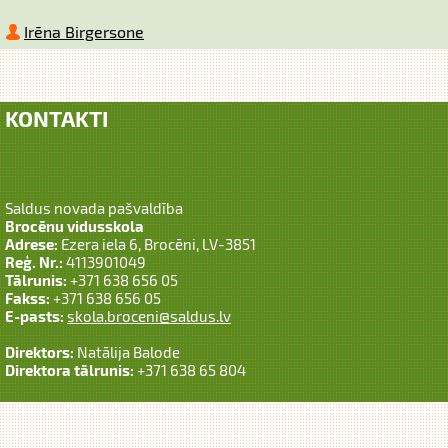
Irēna Birgersone
KONTAKTI
Saldus novada pašvaldība
Brocēnu vidusskola
Adrese:
Ezera iela 6, Brocēni, LV-3851
Reģ. Nr.:
4113901049
Tālrunis:
+371 638 656 05
Fakss:
+371 638 656 05
E-pasts:
skola.broceni@saldus.lv
Direktors:
Natālija Balode
Direktora tālrunis:
+371 638 65 804