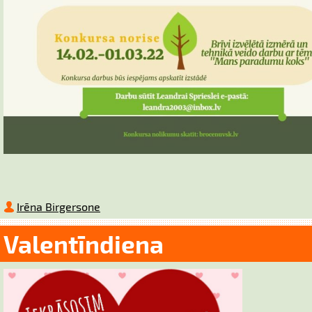
Irēna Birgersone
Valentīndiena