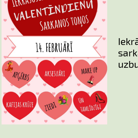
Iekr
sa
uzbu