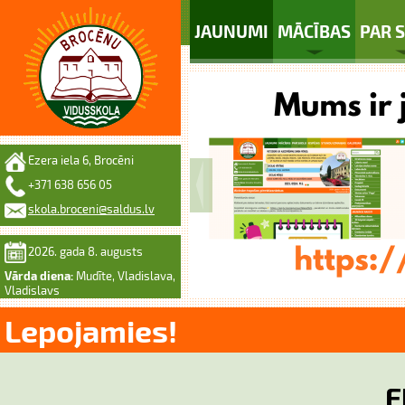
JAUNUMI
MĀCĪBAS
PAR 
Ezera iela 6, Brocēni
+371 638 656 05
skola.broceni@saldus.lv
2026. gada 8. augusts
Vārda diena:
Mudīte, Vladislava,
Vladislavs
Lepojamies!
E