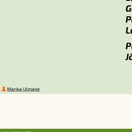
P
L
P
J
Marika Ulmane