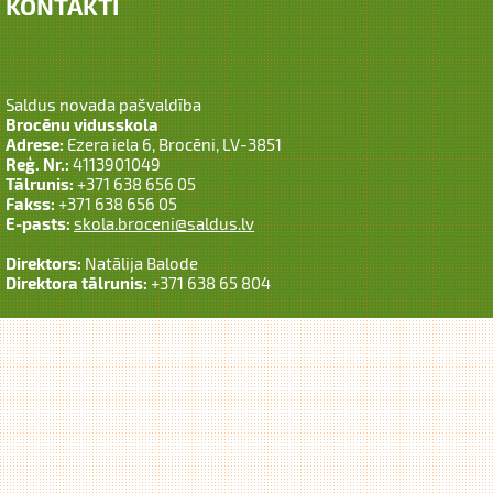
KONTAKTI
Saldus novada pašvaldība
Brocēnu vidusskola
Adrese:
Ezera iela 6, Brocēni, LV-3851
Reģ. Nr.:
4113901049
Tālrunis:
+371 638 656 05
Fakss:
+371 638 656 05
E-pasts:
skola.broceni@saldus.lv
Direktors:
Natālija Balode
Direktora tālrunis:
+371 638 65 804