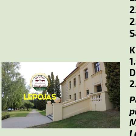
2
2
S
K
1
D
2
p
M
L