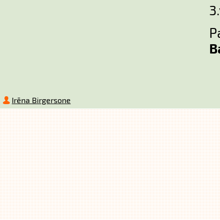
3.
P
B
Irēna Birgersone