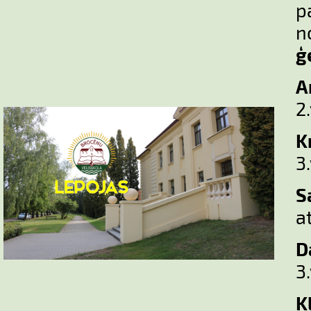
p
n
ģ
A
2.
K
3.
S
a
D
3.
K