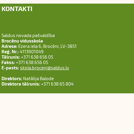
KONTAKTI
Saldus novada pašvaldība
Brocēnu vidusskola
Adrese:
Ezera iela 6, Brocēni, LV-3851
Reģ. Nr.:
4113901049
Tālrunis:
+371 638 656 05
Fakss:
+371 638 656 05
E-pasts:
skola.broceni@saldus.lv
Direktors:
Natālija Balode
Direktora tālrunis:
+371 638 65 804