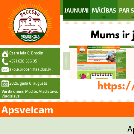
JAUNUMI
MĀCĪBAS
PAR 
Ezera iela 6, Brocēni
+371 638 656 05
skola.broceni@saldus.lv
2026. gada 8. augusts
Vārda diena:
Mudīte, Vladislava,
Vladislavs
Apsveicam