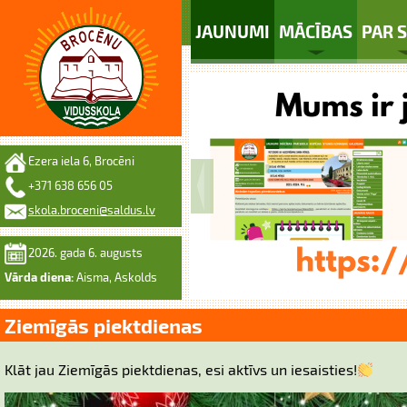
JAUNUMI
MĀCĪBAS
PAR 
Ezera iela 6, Brocēni
+371 638 656 05
skola.broceni@saldus.lv
2026. gada 6. augusts
Vārda diena:
Aisma, Askolds
Ziemīgās piektdienas
Klāt jau Ziemīgās piektdienas, esi aktīvs un iesaisties!