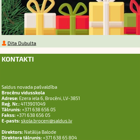
Dita Dubulta
KONTAKTI
Saldus novada pašvaldība
Brocēnu vidusskola
Adrese:
Ezera iela 6, Brocēni, LV-3851
Reģ. Nr.:
4113901049
Tālrunis:
+371 638 656 05
Fakss:
+371 638 656 05
E-pasts:
skola.broceni@saldus.lv
Direktors:
Natālija Balode
Direktora tālrunis:
+371 638 65 804