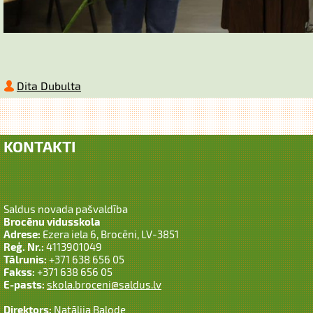
Dita Dubulta
KONTAKTI
Saldus novada pašvaldība
Brocēnu vidusskola
Adrese:
Ezera iela 6, Brocēni, LV-3851
Reģ. Nr.:
4113901049
Tālrunis:
+371 638 656 05
Fakss:
+371 638 656 05
E-pasts:
skola.broceni@saldus.lv
Direktors:
Natālija Balode