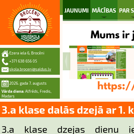
JAUNUMI
MĀCĪBAS
PAR 
Ezera iela 6, Brocēni
+371 638 656 05
skola.broceni@saldus.lv
2026. gada 7. augusts
Vārda diena:
Alfrēds, Fredis,
Madars
3.a klase dalās dzejā ar 1.
3.a klase dzejas dienu i