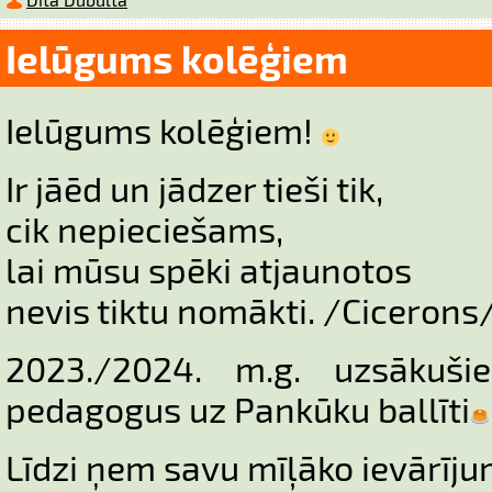
Ielūgums kolēģiem
Ielūgums kolēģiem!
Ir jāēd un jādzer tieši tik,
cik nepieciešams,
lai mūsu spēki atjaunotos
nevis tiktu nomākti. /Cicerons
2023./2024. m.g. uzsākušie
pedagogus uz Pankūku ballīti
Līdzi ņem savu mīļāko ievārīj