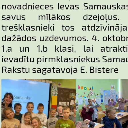
novadnieces Ievas Samauskas 
savus mīļākos dzejoļus.
trešklasnieki tos atdzīvināj
dažādos uzdevumos. 4. oktobr
1.a un 1.b klasi, lai atrakt
ievadītu pirmklasniekus Samau
Rakstu sagatavoja E. Bistere