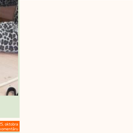
25. oktobra
komentāru