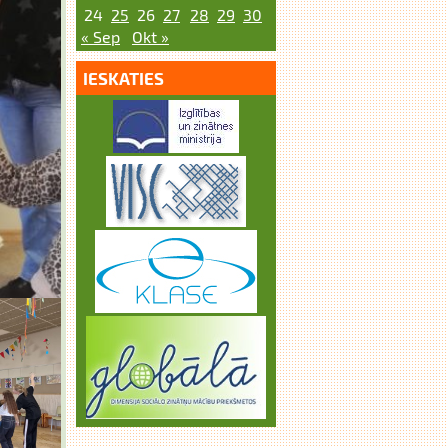
24
25
26
27
28
29
30
« Sep
Okt »
IESKATIES