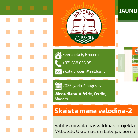
JAUNU
Ezera iela 6, Brocēni
+371 638 656 05
skola.broceni@saldus.lv
2026. gada 7. augusts
Vārda diena:
Alfrēds, Fredis,
Madars
Skaista mana valodiņa-2
Saldus novada pašvaldības projekta
“Atbalsts Ukrainas un Latvijas bērn