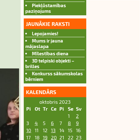
Piekļūstamības
paziņojums
JAUNĀKIE RAKSTI
Lepojamies!
Mums ir jauna
mājaslapa
Mīlestības diena
3D telpiski objekti –
brilles
Konkurss sākumskolas
bērniem
KALENDĀRS
oktobris 2023
Pi
Ot
Tr
Ce
Pi
Se
Sv
1
2
3
4
5
6
7
8
9
10
11
12
13
14
15
16
17
18
19
20
21
22
23