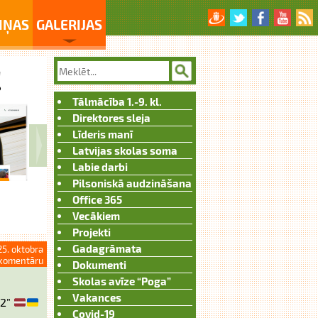
IŅAS
GALERIJAS
Tālmācība 1.-9. kl.
Direktores sleja
Līderis manī
Latvijas skolas soma
Labie darbi
Pilsoniskā audzināšana
Office 365
Vecākiem
Projekti
Gadagrāmata
25. oktobra
komentāru
Dokumenti
Skolas avīze “Poga”
Vakances
-2”
Covid-19