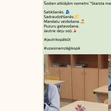
Šodien atklājām nometni “Skaista ma
Satikšanās.
Sadraudzēšanās.
Mandalu veidošana.
Puzuru gatavošana.
Jautrie deju soļi.
#jautrikopābūt
#uzasinamzāģikopā