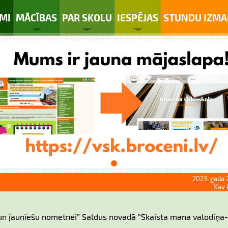
MI
MĀCĪBAS
PAR SKOLU
IESPĒJAS
STUNDU IZMA
2023. gada 
Nav 
u un jauniešu nometnei” Saldus novadā “Skaista mana valodiņa