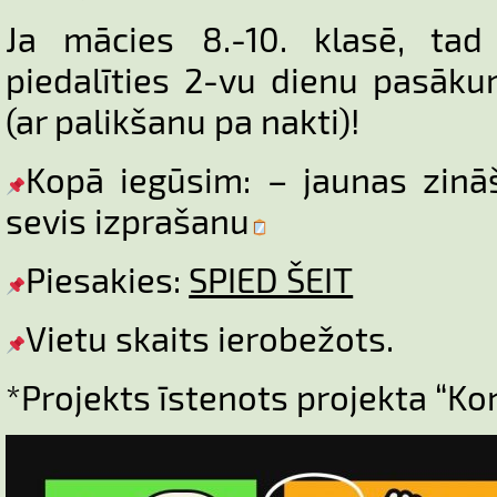
Ja mācies 8.-10. klasē, tad
piedalīties 2-vu dienu pasāk
(ar palikšanu pa nakti)!
Kopā iegūsim: – jaunas zinā
sevis izprašanu
Piesakies:
SPIED ŠEIT
Vietu skaits ierobežots.
*Projekts īstenots projekta “Ko