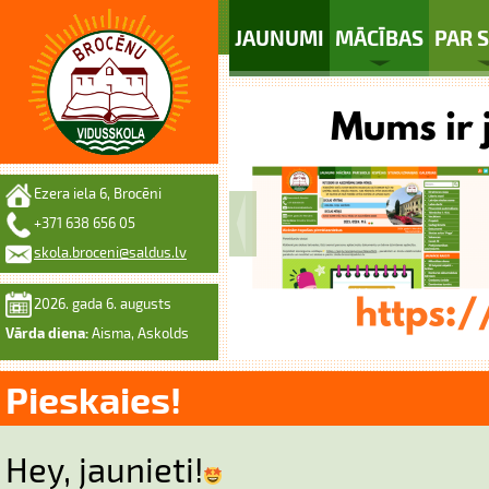
JAUNUMI
MĀCĪBAS
PAR 
Ezera iela 6, Brocēni
+371 638 656 05
skola.broceni@saldus.lv
2026. gada 6. augusts
Vārda diena:
Aisma, Askolds
Pieskaies!
Hey, jaunieti!