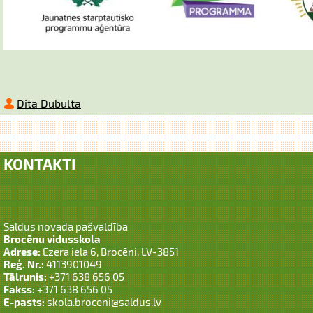
Dita Dubulta
KONTAKTI
Saldus novada pašvaldība
Brocēnu vidusskola
Adrese:
Ezera iela 6, Brocēni, LV-3851
Reģ. Nr.:
4113901049
Tālrunis:
+371 638 656 05
Fakss:
+371 638 656 05
E-pasts:
skola.broceni@saldus.lv