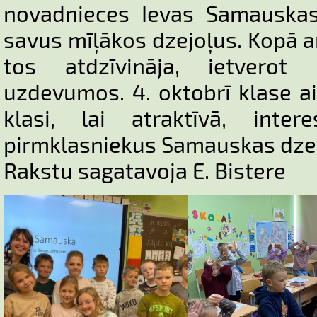
novadnieces Ievas Samauskas 
savus mīļākos dzejoļus. Kopā ar
tos atdzīvināja, ietvero
uzdevumos. 4. oktobrī klase ai
klasi, lai atraktīvā, inter
pirmklasniekus Samauskas dzej
Rakstu sagatavoja E. Bistere