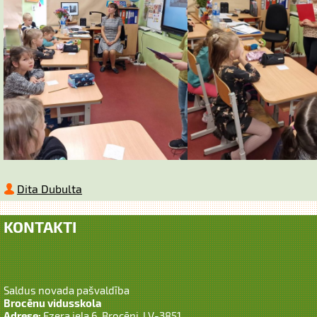
Dita Dubulta
KONTAKTI
Saldus novada pašvaldība
Brocēnu vidusskola
Adrese:
Ezera iela 6, Brocēni, LV-3851