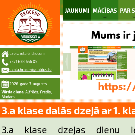
JAUNUMI
MĀCĪBAS
PAR 
Ezera iela 6, Brocēni
+371 638 656 05
skola.broceni@saldus.lv
2026. gada 7. augusts
Vārda diena:
Alfrēds, Fredis,
Madars
3.a klase dalās dzejā ar 1. k
3.a klase dzejas dienu i