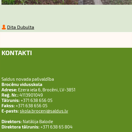
Dita Dubulta
KONTAKTI
Saldus novada pašvaldība
Brocēnu vidusskola
Adrese:
Ezera iela 6, Brocēni, LV-3851
Reģ. Nr.:
4113901049
Tālrunis:
+371 638 656 05
Fakss:
+371 638 656 05
E-pasts:
skola.broceni@saldus.lv
Direktors:
Natālija Balode
Direktora tālrunis:
+371 638 65 804