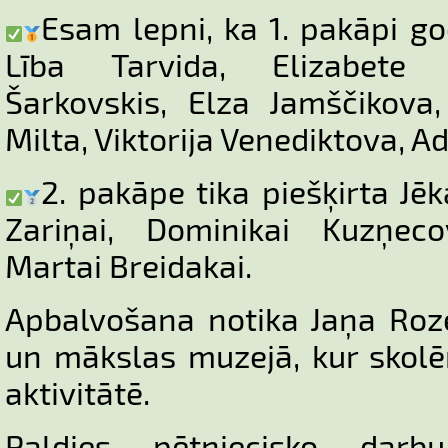
Esam lepni, ka 1. pakāpi g
Lība Tarvida, Elizabete 
Šarkovskis, Elza Jamščikova
Milta, Viktorija Venediktova, Ad
2. pakāpe tika piešķirta J
Zariņai, Dominikai Kuzņec
Martai Breidakai.
Apbalvošana notika Jaņa Roz
un mākslas muzejā, kur skolēni
aktivitātē.
Paldies pētniecisko darb