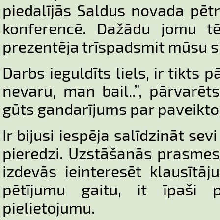
piedalījās Saldus novada pēt
konferencē. Dažādu jomu t
prezentēja trīspadsmit mūsu s
Darbs ieguldīts liels, ir tikts 
nevaru, man bail..”, pārvarē
gūts gandarījums par paveikto
Ir bijusi iespēja salīdzināt sev
pieredzi. Uzstāšanās prasmes 
izdevās ieinteresēt klausītā
pētījumu gaitu, it īpaši p
pielietojumu.