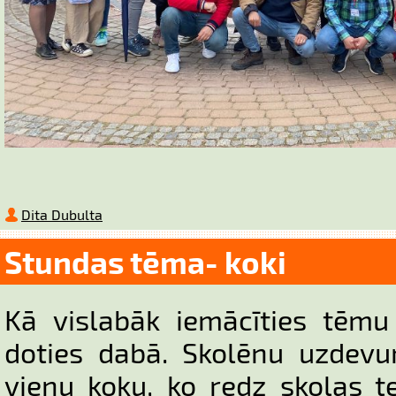
Dita Dubulta
Stundas tēma- koki
Kā vislabāk iemācīties tēmu
doties dabā. Skolēnu uzdevu
vienu koku, ko redz skolas ter