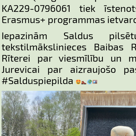
KA229-0796061 tiek īstenot
Erasmus+ programmas ietvaro
Iepazinām Saldus pilsēt
tekstilmākslinieces Baibas R
Rīterei par viesmīlību un m
Jurevicai par aizraujošo pa
#Salduspiepilda