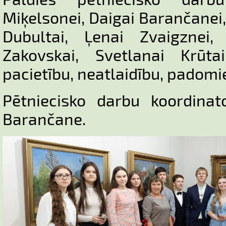
Miķelsonei, Daigai Barančanei, 
Dubultai, Ļenai Zvaigznei, 
Zakovskai, Svetlanai Krūta
pacietību, neatlaidību, padom
Pētniecisko darbu koordina
Barančane.