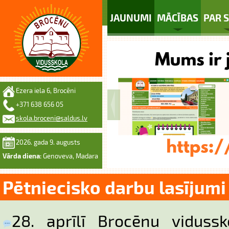
JAUNUMI
MĀCĪBAS
PAR 
Ezera iela 6, Brocēni
+371 638 656 05
skola.broceni@saldus.lv
2026. gada 9. augusts
Vārda diena:
Genoveva, Madara
Pētniecisko darbu lasījumi
28. aprīlī Brocēnu vidussk