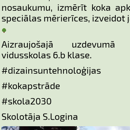
nosaukumu, izmērīt koka apk
speciālas mērierīces, izveidot 
Aizraujošajā uzdevumā 
vidusskolas 6.b klase.
#dizainsuntehnoloģijas
#kokapstrāde
#skola2030
Skolotāja S.Logina