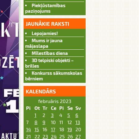
Piekļūstamības
paziņojums
JAUNĀKIE RAKSTI
Lepojamies!
Mums ir jauna
mājaslapa
Mīlestības diena
3D telpiski objekti –
brilles
Konkurss sākumskolas
bērniem
KALENDĀRS
februāris 2023
Pi
Ot
Tr
Ce
Pi
Se
Sv
1
2
3
4
5
6
7
8
9
10
11
12
13
14
15
16
17
18
19
20
21
22
23
24
25
26
27