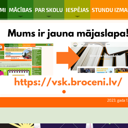
MI
MĀCĪBAS
PAR SKOLU
IESPĒJAS
STUNDU IZMA
2023. gada 1