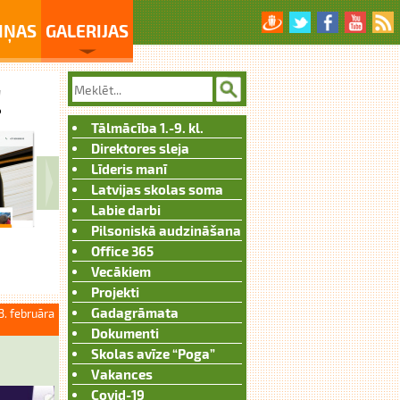
IŅAS
GALERIJAS
Tālmācība 1.-9. kl.
Direktores sleja
Līderis manī
Latvijas skolas soma
Labie darbi
Pilsoniskā audzināšana
Office 365
Vecākiem
Projekti
Gadagrāmata
3. februāra
Dokumenti
Skolas avīze “Poga”
Vakances
Covid-19