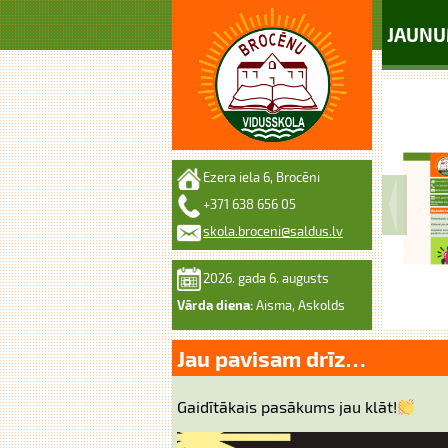
JAUNU
Ezera iela 6, Brocēni
+371 638 656 05
skola.broceni@saldus.lv
2026. gada 6. augusts
Vārda diena:
Aisma, Askolds
Jau pavisam drīz…
Gaidītākais pasākums jau klāt!