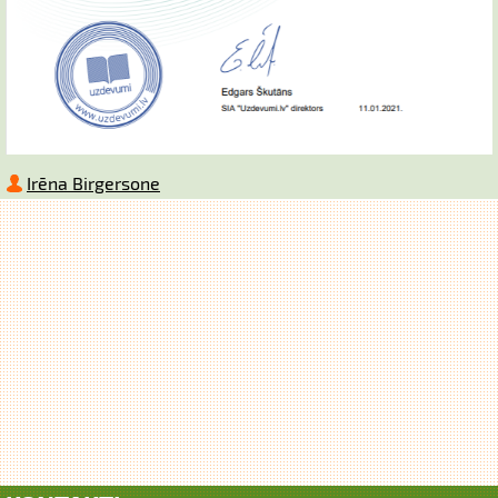
Irēna Birgersone