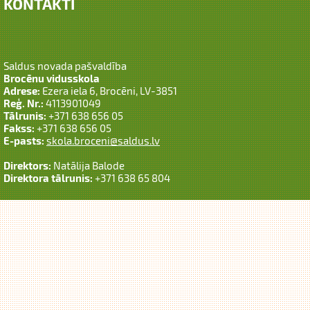
KONTAKTI
Saldus novada pašvaldība
Brocēnu vidusskola
Adrese:
Ezera iela 6, Brocēni, LV-3851
Reģ. Nr.:
4113901049
Tālrunis:
+371 638 656 05
Fakss:
+371 638 656 05
E-pasts:
skola.broceni@saldus.lv
Direktors:
Natālija Balode
Direktora tālrunis:
+371 638 65 804