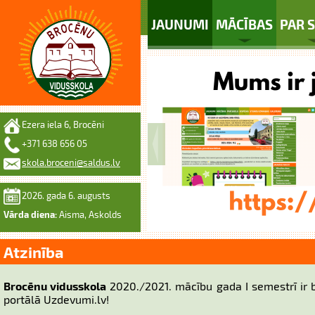
JAUNUMI
MĀCĪBAS
PAR 
Ezera iela 6, Brocēni
+371 638 656 05
skola.broceni@saldus.lv
2026. gada 6. augusts
Vārda diena:
Aisma, Askolds
Atzinība
Brocēnu vidusskola
2020./2021. mācību gada I semestrī ir b
portālā Uzdevumi.lv!