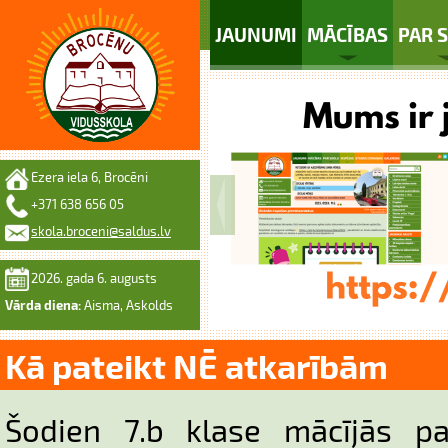
JAUNUMI
MĀCĪBAS
PAR 
Ezera iela 6, Brocēni
+371 638 656 05
skola.broceni@saldus.lv
2026. gada 6. augusts
Vārda diena:
Aisma, Askolds
Kā pateikt NĒ atkarībām
Šodien 7.b klase mācījās pa