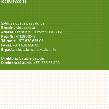
KONTAKTI
Saldus novada pašvaldība
Brocēnu vidusskola
Adrese:
Ezera iela 6, Brocēni, LV-3851
Reģ. Nr.:
4113901049
Tālrunis:
+371 638 656 05
Fakss:
+371 638 656 05
E-pasts:
skola.broceni@saldus.lv
Direktors:
Natālija Balode
Direktora tālrunis:
+371 638 65 804