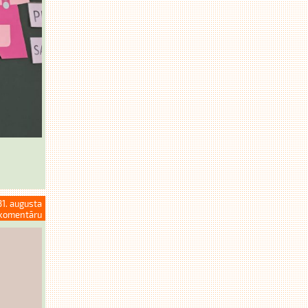
31. augusta
komentāru