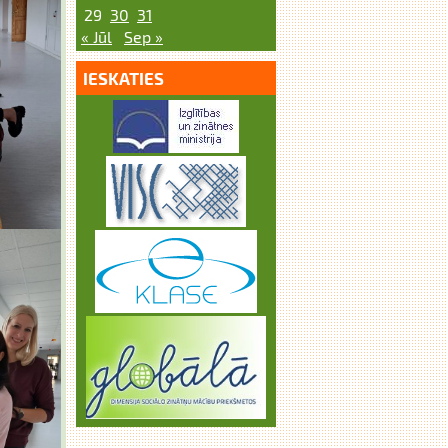
29
30
31
« Jūl
Sep »
IESKATIES