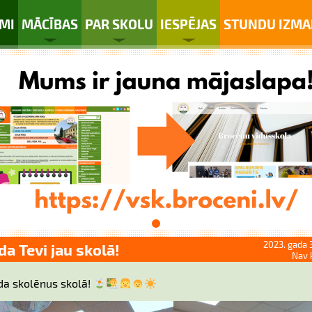
MI
MĀCĪBAS
PAR SKOLU
IESPĒJAS
STUNDU IZMA
2023. gada 
a Tevi jau skolā!
Nav 
da skolēnus skolā!