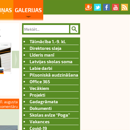
IŅAS
GALERIJAS
Tālmācība 1.-9. kl.
Direktores sleja
Līderis manī
Latvijas skolas soma
Labie darbi
Pilsoniskā audzināšana
Office 365
Vecākiem
Projekti
Gadagrāmata
31. augusta
komentāru
Dokumenti
Skolas avīze “Poga”
Vakances
Covid-19