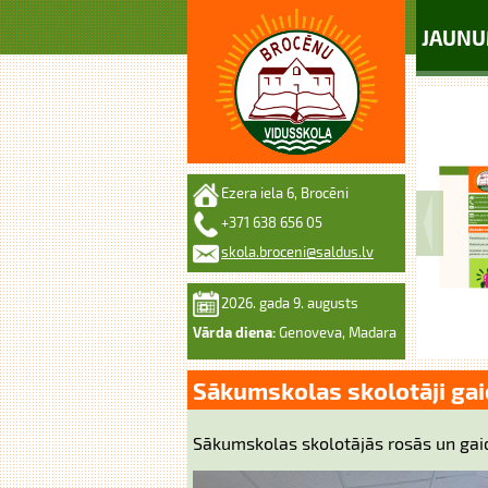
JAUNU
Ezera iela 6, Brocēni
+371 638 656 05
skola.broceni@saldus.lv
2026. gada 9. augusts
Vārda diena:
Genoveva, Madara
Sākumskolas skolotāji gaid
Sākumskolas skolotājās rosās un gai