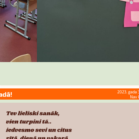
2023. gada 
adā!
Nav 