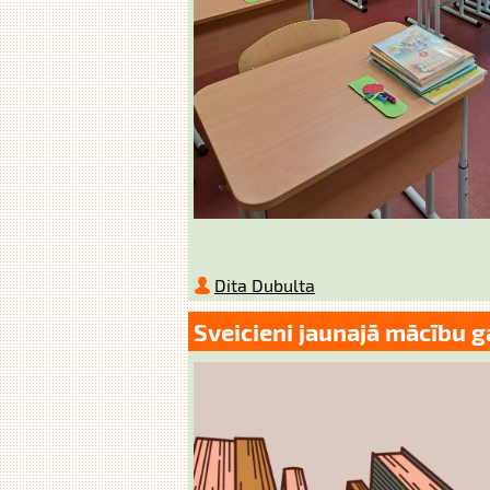
Dita Dubulta
Sveicieni jaunajā mācību g