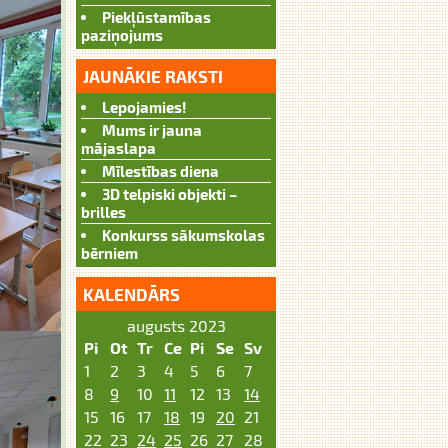
Piekļūstamības
paziņojums
JAUNĀKIE RAKSTI
Lepojamies!
Mums ir jauna
mājaslapa
Mīlestības diena
3D telpiski objekti –
brilles
Konkurss sākumskolas
bērniem
KALENDĀRS
augusts 2023
Pi
Ot
Tr
Ce
Pi
Se
Sv
1
2
3
4
5
6
7
8
9
10
11
12
13
14
15
16
17
18
19
20
21
22
23
24
25
26
27
28