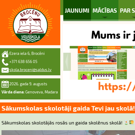
JAUNUMI
MĀCĪBAS
PAR 
Ezera iela 6, Brocēni
+371 638 656 05
skola.broceni@saldus.lv
2026. gada 9. augusts
Vārda diena:
Genoveva, Madara
Sākumskolas skolotāji gaida Tevi jau skolā!
Sākumskolas skolotājās rosās un gaida skolēnus skolā!