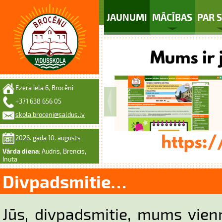
JAUNUMI
MĀCĪBAS
PAR 
Ezera iela 6, Brocēni
+371 638 656 05
skola.broceni@saldus.lv
2026. gada 10. augusts
Vārda diena:
Audris, Brencis,
Inuta
Divpadsmitie…
Jūs, divpadsmitie, mums vien