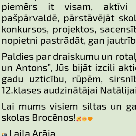
piemērs it visam, aktīvi i
pašpārvaldē, pārstāvējāt sko
konkursos, projektos, sacens
nopietni pastrādāt, gan jautrīb
Paldies par draiskumu un rota
un Antons”, Jūs bijāt izcili ak
gadu uzticību, rūpēm, sirsn
12.klases audzinātājai Natālija
Lai mums visiem siltas un g
skolas Brocēnos!
Laila Arāja