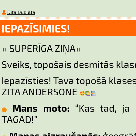
Dita Dubulta
IEPAZĪSIMIES!
SUPERĪGA ZIŅA
Sveiks, topošais desmitās klas
Iepazīsties! Tava topošā klase
ZITA ANDERSONE
Mans moto:
“Kas tad, ja 
TAGAD!”
Manas aizraušanās:
ģeogrāfi