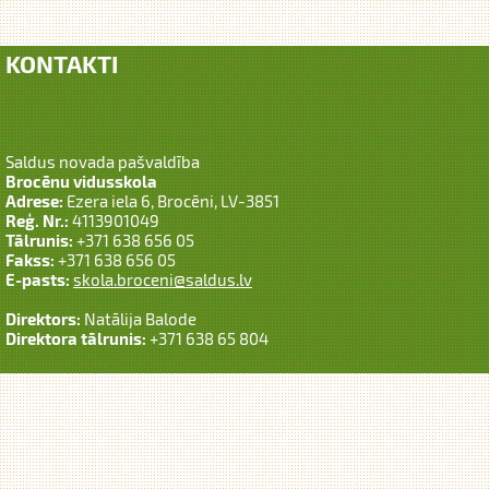
KONTAKTI
Saldus novada pašvaldība
Brocēnu vidusskola
Adrese:
Ezera iela 6, Brocēni, LV-3851
Reģ. Nr.:
4113901049
Tālrunis:
+371 638 656 05
Fakss:
+371 638 656 05
E-pasts:
skola.broceni@saldus.lv
Direktors:
Natālija Balode
Direktora tālrunis:
+371 638 65 804