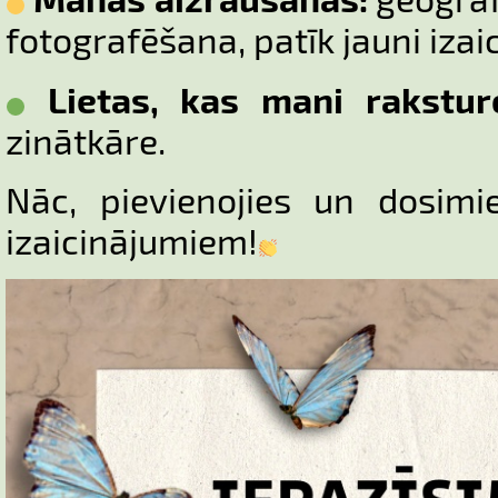
fotografēšana, patīk jauni izai
Lietas, kas mani rakstur
zinātkāre.
Nāc, pievienojies un dosimi
izaicinājumiem!