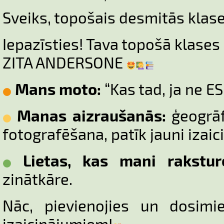
Sveiks, topošais desmitās klas
Iepazīsties! Tava topošā klases
ZITA ANDERSONE
Mans moto:
“Kas tad, ja ne ES
Manas aizraušanās:
ģeogrāf
fotografēšana, patīk jauni izaic
Lietas, kas mani rakstur
zinātkāre.
Nāc, pievienojies un dosimi
izaicinājumiem!