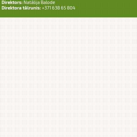
Direktors:
Natālija Balode
Direktora tālrunis:
+371 638 65 804