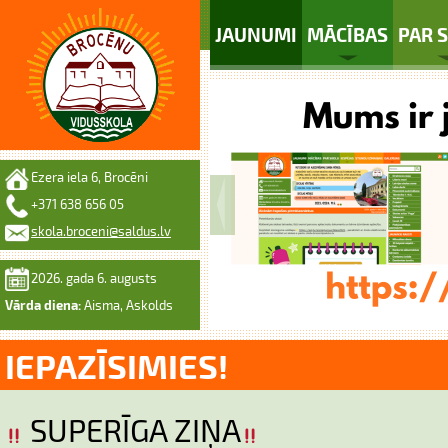
JAUNUMI
MĀCĪBAS
PAR 
Ezera iela 6, Brocēni
+371 638 656 05
skola.broceni@saldus.lv
2026. gada 6. augusts
Vārda diena:
Aisma, Askolds
IEPAZĪSIMIES!
SUPERĪGA ZIŅA