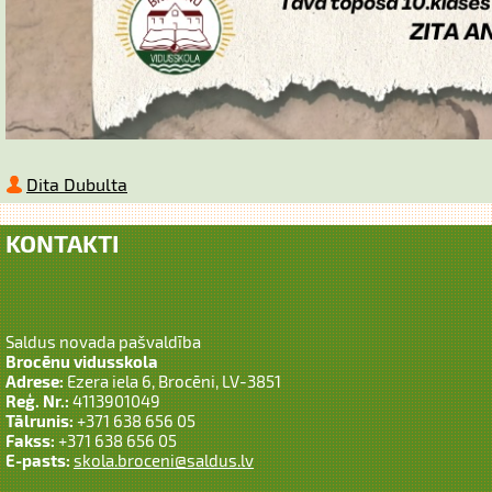
Dita Dubulta
KONTAKTI
Saldus novada pašvaldība
Brocēnu vidusskola
Adrese:
Ezera iela 6, Brocēni, LV-3851
Reģ. Nr.:
4113901049
Tālrunis:
+371 638 656 05
Fakss:
+371 638 656 05
E-pasts:
skola.broceni@saldus.lv