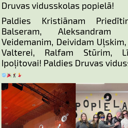
Druvas vidusskolas popielā!
Paldies Kristiānam Priedī
Balseram, Aleksandram 
Veidemanim, Deividam Uļskim, 
Valterei, Ralfam Stūrim, Lī
Ipoļitovai! Paldies Druvas vidu