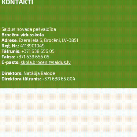
KONTAKTI
Saldus novada pašvaldība
Brocēnu vidusskola
Adrese:
Ezera iela 6, Brocēni, LV-3851
Reģ. Nr.:
4113901049
Tālrunis:
+371 638 656 05
Fakss:
+371 638 656 05
E-pasts:
skola.broceni@saldus.lv
Direktors:
Natālija Balode
Direktora tālrunis:
+371 638 65 804