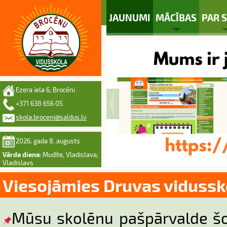
JAUNUMI
MĀCĪBAS
PAR 
Ezera iela 6, Brocēni
+371 638 656 05
skola.broceni@saldus.lv
2026. gada 8. augusts
Vārda diena:
Mudīte, Vladislava,
Vladislavs
Viesojāmies Druvas vidussk
Mūsu skolēnu pašpārvalde šod