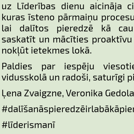
uz Līderības dienu aicināja ci
kuras īsteno pārmaiņu procesu i
lai dalītos pieredzē kā ca
saskatīt un mācīties proaktīvu 
nokļūt ietekmes lokā.
Paldies par iespēju viesot
vidusskolā un radoši, saturīgi p
Ļena Zvaigzne, Veronika Gedol
#dalīšanāspieredzēirlabākāpie
#līderismanī