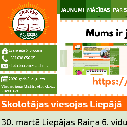
JAUNUMI
MĀCĪBAS
PAR 
Ezera iela 6, Brocēni
+371 638 656 05
skola.broceni@saldus.lv
2026. gada 8. augusts
Vārda diena:
Mudīte, Vladislava,
Vladislavs
Skolotājas viesojas Liepājā
30. martā Liepājas Raiņa 6. vid