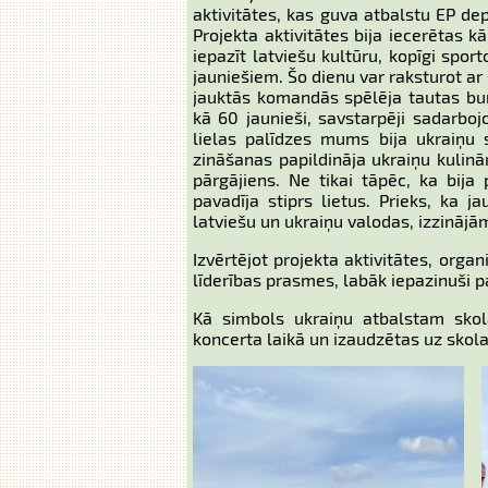
aktivitātes, kas guva atbalstu EP de
Projekta aktivitātes bija iecerētas 
iepazīt latviešu kultūru, kopīgi spo
jauniešiem. Šo dienu var raksturot ar 
jauktās komandās spēlēja tautas bumb
kā 60 jaunieši, savstarpēji sadarboj
lielas palīdzes mums bija ukraiņu 
zināšanas papildināja ukraiņu kulinār
pārgājiens. Ne tikai tāpēc, ka bija
pavadīja stiprs lietus. Prieks, ka 
latviešu un ukraiņu valodas, izzinājām
Izvērtējot projekta aktivitātes, organ
līderības prasmes, labāk iepazinuši p
Kā simbols ukraiņu atbalstam skol
koncerta laikā un izaudzētas uz skol