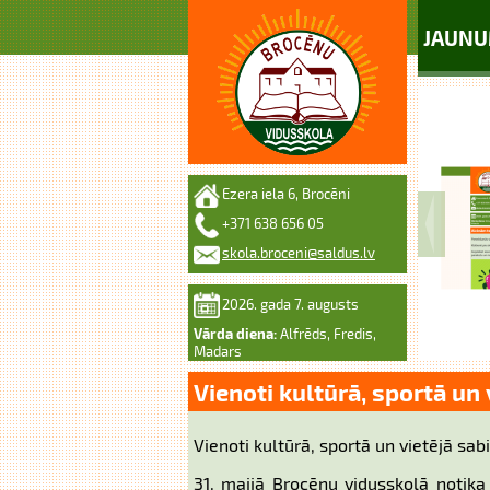
JAUNU
Ezera iela 6, Brocēni
+371 638 656 05
skola.broceni@saldus.lv
2026. gada 7. augusts
Vārda diena:
Alfrēds, Fredis,
Madars
Vienoti kultūrā, sportā un 
Vienoti kultūrā, sportā un vietējā sa
31. maijā Brocēnu vidusskolā notika 