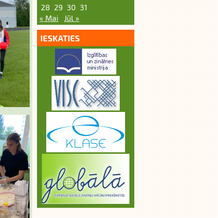
28
29
30
31
« Mai
Jūl »
IESKATIES