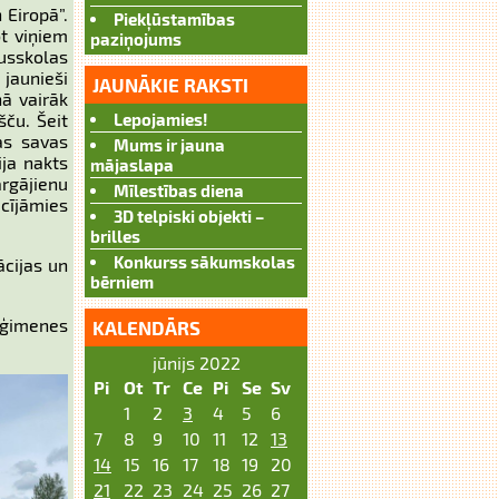
 Eiropā”.
Piekļūstamības
ot viņiem
paziņojums
dusskolas
 jaunieši
JAUNĀKIE RAKSTI
nā vairāk
šču. Šeit
Lepojamies!
as savas
Mums ir jauna
ija nakts
mājaslapa
rgājienu
Mīlestības diena
cījāmies
3D telpiski objekti –
brilles
Konkurss sākumskolas
ācijas un
bērniem
 ģimenes
KALENDĀRS
jūnijs 2022
Pi
Ot
Tr
Ce
Pi
Se
Sv
1
2
3
4
5
6
7
8
9
10
11
12
13
14
15
16
17
18
19
20
21
22
23
24
25
26
27