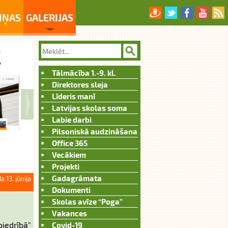
IŅAS
GALERIJAS
Tālmācība 1.-9. kl.
Direktores sleja
Līderis manī
Latvijas skolas soma
Labie darbi
Pilsoniskā audzināšana
Office 365
Vecākiem
Projekti
Gadagrāmata
a 13. jūnija
Dokumenti
Skolas avīze “Poga”
Vakances
biedrībā”
Covid-19