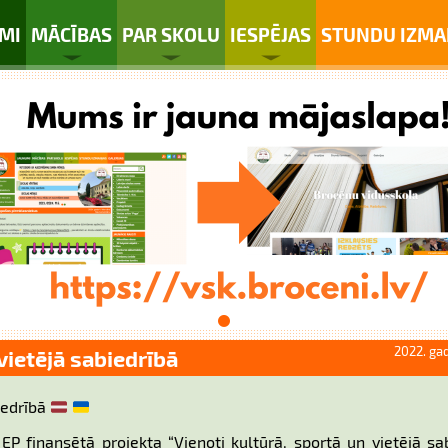
MI
MĀCĪBAS
PAR SKOLU
IESPĒJAS
STUNDU IZMA
2022. gad
vietējā sabiedrībā
biedrībā
EP finansētā projekta “Vienoti kultūrā, sportā un vietējā sa