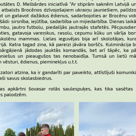
putātes D. Melbārdes iniciatīvā “Ar stiprām saknēm Latvijā un
kā atbalsts Brocēnos dzīvojošajiem ukraiņu jauniešiem, palīdz
rtot un gatavot dažādus ēdienus, sadarbojoties ar Brocēnu vi
šādi: sirsnība, iejūtība, sadarbība un mijiedarbība. Dienas laikā
u, jautro futbolu, piedalījās jautrajās stafetēs. Pēcpusdie
oties, gatavoja vareņikus, rasolu, cepumu kūku un vārīja bor
skolēnu mammas. Lielas ieguvējas bija arī skolotājas, kur
ijā. Katra tagad zina, kā pareizi jāvāra borščs. Kulminācija b
 pārgājienā jādodas jauktās komandās, bet arī tāpēc, ka pā
jauniešus un pieaugušos tas nenobaidīja. Tumsā un lietū mā
 vēsturi, ēdienus, pieminekļus u.t.t.
izatori atzina, ka ir gandarīti par paveikto, attīstījuši komunik
aši savus skolasbiedrus.
as apkārtni šovasar rotās saulespuķes, kas tika sasētas
as palodzēm.