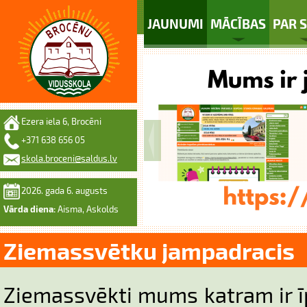
JAUNUMI
MĀCĪBAS
PAR 
Ezera iela 6, Brocēni
+371 638 656 05
skola.broceni@saldus.lv
2026. gada 6. augusts
Vārda diena:
Aisma, Askolds
Ziemassvētku jampadracis
Ziemassvēkti mums katram ir īpa