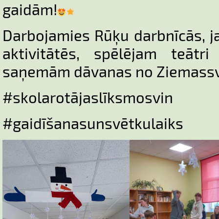
gaidām!
Darbojamies Rūķu darbnīcās, 
aktivitātēs, spēlējam teāt
saņemām dāvanas no Ziemassv
#skolarotājaslīksmosvin
#gaidīšanasunsvētkulaiks