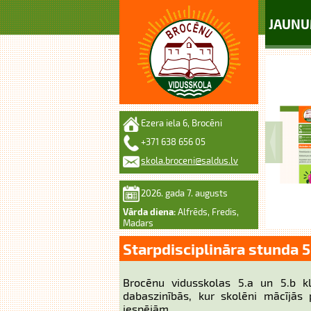
JAUNU
Ezera iela 6, Brocēni
+371 638 656 05
skola.broceni@saldus.lv
2026. gada 7. augusts
Vārda diena:
Alfrēds, Fredis,
Madars
Starpdisciplināra stunda 
Brocēnu vidusskolas 5.a un 5.b kl
dabaszinībās, kur skolēni mācījās 
iespējām.