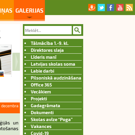
IŅAS
GALERIJAS
Tālmācība 1.-9. kl.
Direktores sleja
Līderis manī
Latvijas skolas soma
Labie darbi
Pilsoniskā audzināšana
Office 365
Vecākiem
Projekti
Gadagrāmata
. decembra
Dokumenti
Skolas avīze “Poga”
ģijās un
Vakances
ntošanas
Covid-19