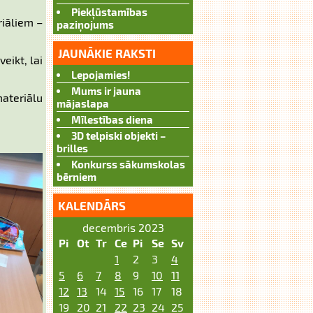
Piekļūstamības
riāliem –
paziņojums
JAUNĀKIE RAKSTI
eikt, lai
Lepojamies!
Mums ir jauna
materiālu
mājaslapa
Mīlestības diena
3D telpiski objekti –
brilles
Konkurss sākumskolas
bērniem
KALENDĀRS
decembris 2023
Pi
Ot
Tr
Ce
Pi
Se
Sv
1
2
3
4
5
6
7
8
9
10
11
12
13
14
15
16
17
18
19
20
21
22
23
24
25