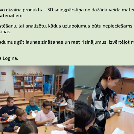
avo dizaina produkts – 3D sniegpārsliņa no dažāda veida mate
ateriāliem.
tēšanu, lai analizētu, kādus uzlabojumus būtu nepieciešams v
šības.
eradumus gūt jaunas zināšanas un rast risinājumus, izvērtējot 
e Logina.