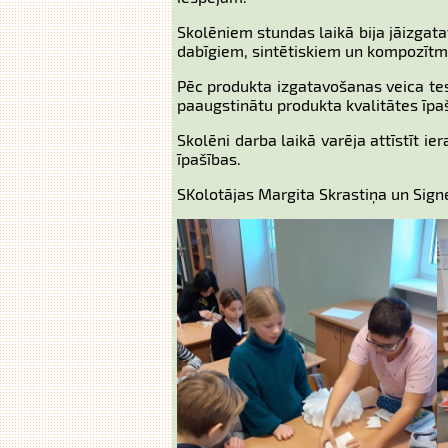
Skolēniem stundas laikā bija jāizgat
dabīgiem, sintētiskiem un kompozītm
Pēc produkta izgatavošanas veica tes
paaugstinātu produkta kvalitātes īpa
Skolēni darba laikā varēja attīstīt i
īpašības.
SKolotājas Margita Skrastiņa un Sign