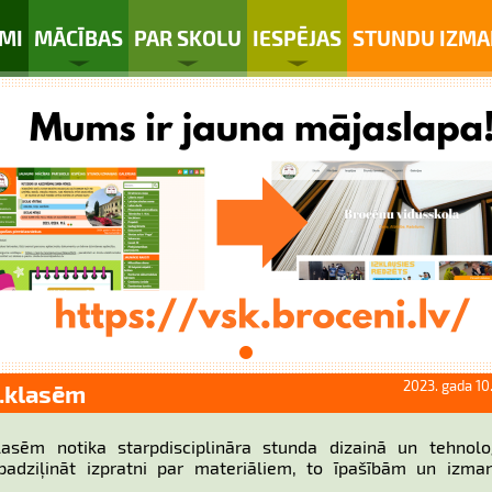
MI
MĀCĪBAS
PAR SKOLU
IESPĒJAS
STUNDU IZMA
2023. gada 10
5.klasēm
asēm notika starpdisciplināra stunda dizainā un tehnolo
padziļināt izpratni par materiāliem, to īpašībām un izma