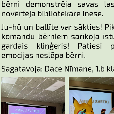
bērni demonstrēja savas las
novērtēja bibliotekāre Inese.
Ju-hū un ballīte var sākties! P
komandu bērniem sarīkoja īstu
gardais kliņģeris! Patiesi 
emocijas neslēpa bērni.
Sagatavoja: Dace Nīmane, 1.b kl