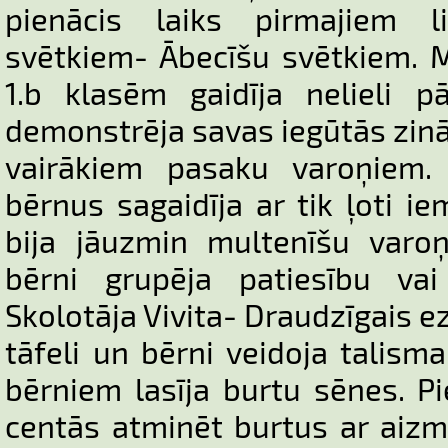
pienācis laiks pirmajiem li
svētkiem- Ābecīšu svētkiem. 
1.b klasēm gaidīja nelieli p
demonstrēja savas iegūtās zinā
vairākiem pasaku varoņiem.
bērnus sagaidīja ar tik ļoti ie
bija jāuzmin multenīšu varoņ
bērni grupēja patiesību va
Skolotāja Vivita- Draudzīgais e
tāfeli un bērni veidoja talism
bērniem lasīja burtu sēnes. Pi
centās atminēt burtus ar aizm