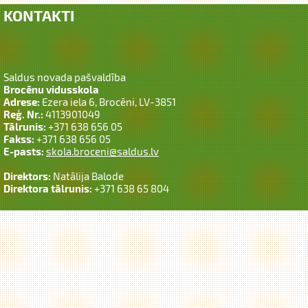
KONTAKTI
Saldus novada pašvaldība
Brocēnu vidusskola
Adrese:
Ezera iela 6, Brocēni, LV-3851
Reģ. Nr.:
4113901049
Tālrunis:
+371 638 656 05
Fakss:
+371 638 656 05
E-pasts:
skola.broceni@saldus.lv
Direktors:
Natālija Balode
Direktora tālrunis:
+371 638 65 804