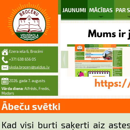
JAUNUMI
MĀCĪBAS
PAR 
Ezera iela 6, Brocēni
+371 638 656 05
skola.broceni@saldus.lv
2026. gada 7. augusts
Vārda diena:
Alfrēds, Fredis,
Madars
Ābeču svētki
Kad visi burti saķerti aiz astes