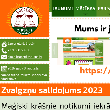
JAUNUMI
MĀCĪBAS
PAR 
Ezera iela 6, Brocēni
+371 638 656 05
skola.broceni@saldus.lv
2026. gada 8. augusts
Vārda diena:
Mudīte, Vladislava,
Vladislavs
Zvaigzņu salidojums 2023
Maģiski krāšņie notikumi iekr