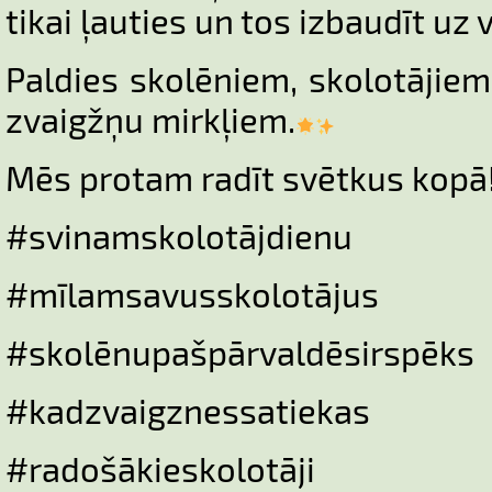
tikai ļauties un tos izbaudīt uz
Paldies skolēniem, skolotājie
zvaigžņu mirkļiem.
Mēs protam radīt svētkus kopā
#svinamskolotājdienu
#mīlamsavusskolotājus
#skolēnupašpārvaldēsirspēks
#kadzvaigznessatiekas
#radošākieskolotāji