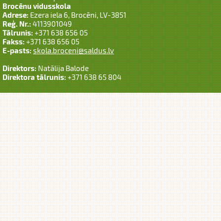
Brocēnu vidusskola
Adrese:
Ezera iela 6, Brocēni, LV-3851
Reģ. Nr.:
4113901049
Tālrunis:
+371 638 656 05
Fakss:
+371 638 656 05
E-pasts:
skola.broceni@saldus.lv
Direktors:
Natālija Balode
Direktora tālrunis:
+371 638 65 804