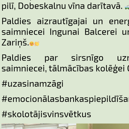
pilī, Dobeskalnu vīna darītavā.
Paldies aizrautīgajai un ener
saimniecei Ingunai Balcerei un
Zariņš.
Paldies par sirsnīgo uz
saimniecei, tālmācības kolēģei G
#uzasinamzāgi
#emocionālasbankaspiepildīš
#skolotājisvinsvētkus