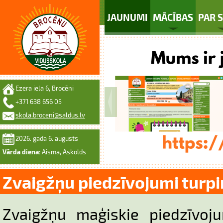
JAUNUMI
MĀCĪBAS
PAR 
Ezera iela 6, Brocēni
+371 638 656 05
skola.broceni@saldus.lv
2026. gada 6. augusts
Vārda diena:
Aisma, Askolds
Zvaigžņu piedzīvojumi turp
Zvaigžņu maģiskie piedzīvoj