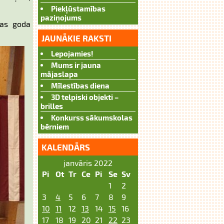
Piekļūstamības
paziņojums
las goda
JAUNĀKIE RAKSTI
Lepojamies!
Mums ir jauna
mājaslapa
Mīlestības diena
3D telpiski objekti –
brilles
Konkurss sākumskolas
bērniem
KALENDĀRS
janvāris 2022
Pi
Ot
Tr
Ce
Pi
Se
Sv
1
2
3
4
5
6
7
8
9
10
11
12
13
14
15
16
17
18
19
20
21
22
23