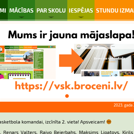
MI
MĀCĪBAS
PAR SKOLU
IESPĒJAS
STUNDU IZMA
2023. gada 
sketbola komandai, izcīnīta 2. vieta! Apsveicam!
Renars Valters, Raivo Beierbahs, Maksims Ļipatovs, Kirils 