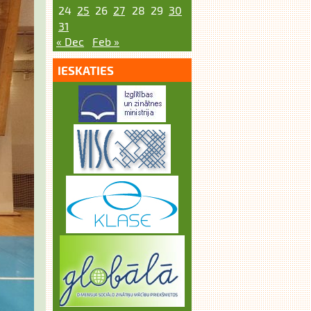
24
25
26
27
28
29
30
31
« Dec
Feb »
IESKATIES