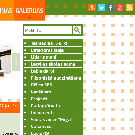
IŅAS
GALERIJAS
Tālmācība 1.-9. kl.
Direktores sleja
Līderis manī
Latvijas skolas soma
Labie darbi
Pilsoniskā audzināšana
Office 365
Vecākiem
Projekti
Gadagrāmata
27. janvāra
Dokumenti
Skolas avīze “Poga”
Vakances
Dviņins,
Covid-19