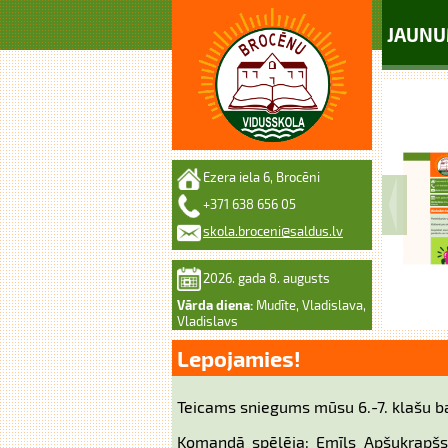
JAUNU
Ezera iela 6, Brocēni
+371 638 656 05
skola.broceni@saldus.lv
2026. gada 8. augusts
Vārda diena:
Mudīte, Vladislava,
Vladislavs
Lepojamies!
Teicams sniegums mūsu 6.-7. klašu ba
Komandā spēlēja: Emīls Apšukrapšs, 