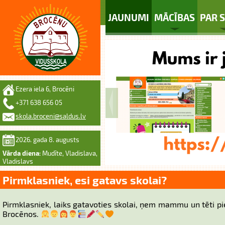
JAUNUMI
MĀCĪBAS
PAR 
Ezera iela 6, Brocēni
+371 638 656 05
skola.broceni@saldus.lv
2026. gada 8. augusts
Vārda diena:
Mudīte, Vladislava,
Vladislavs
Pirmklasniek, esi gatavs skolai?
Pirmklasniek, laiks gatavoties skolai, ņem mammu un tēti pi
Brocēnos.