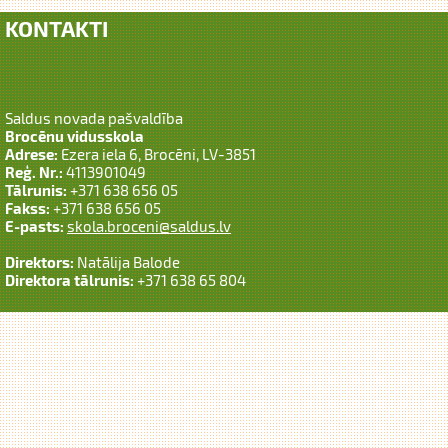
KONTAKTI
Saldus novada pašvaldība
Brocēnu vidusskola
Adrese:
Ezera iela 6, Brocēni, LV-3851
Reģ. Nr.:
4113901049
Tālrunis:
+371 638 656 05
Fakss:
+371 638 656 05
E-pasts:
skola.broceni@saldus.lv
Direktors:
Natālija Balode
Direktora tālrunis:
+371 638 65 804