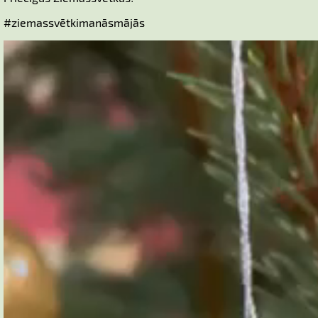
#ziemassvētkimanāsmājās