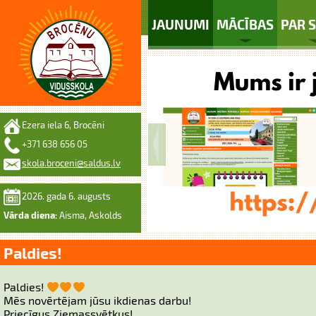
JAUNUMI
MĀCĪBAS
PAR 
Ezera iela 6, Brocēni
+371 638 656 05
skola.broceni@saldus.lv
2026. gada 6. augusts
Vārda diena:
Aisma, Askolds
Paldies!
Paldies!
Mēs novērtējam jūsu ikdienas darbu!
Priecīgus Ziemassvētkus!