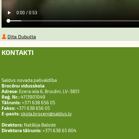
Dita Dubulta
KONTAKTI
Saldus novada pašvaldība
Brocēnu vidusskola
Adrese:
Ezera iela 6, Brocēni, LV-3851
Reģ. Nr.:
4113901049
Tālrunis:
+371 638 656 05
Fakss:
+371 638 656 05
E-pasts:
skola.broceni@saldus.lv
Direktors:
Natālija Balode
Direktora tālrunis:
+371 638 65 804