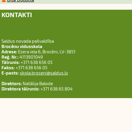
KONTAKTI
Saldus novada pašvaldība
Brocēnu vidusskola
Adrese:
Ezera iela 6, Brocēni, LV-3851
Reģ. Nr.:
4113901049
Tālrunis:
+371 638 656 05
Fakss:
+371 638 656 05
E-pasts:
skola.broceni@saldus.lv
Direktors:
Natālija Balode
Direktora tālrunis:
+371 638 65 804