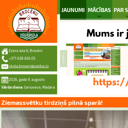
JAUNUMI
MĀCĪBAS
PAR 
Ezera iela 6, Brocēni
+371 638 656 05
skola.broceni@saldus.lv
2026. gada 9. augusts
Vārda diena:
Genoveva, Madara
Ziemassvētku tirdziņš pilnā sparā!